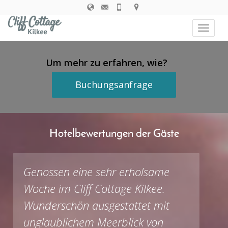
navigat
Knebel-
navigat
Um mehr zu erfahren, wie?
Buchungsanfrage
Hotelbewertungen der Gäste
Genossen eine sehr erholsame
Woche im Cliff Cottage Kilkee.
Wunderschön ausgestattet mit
unglaublichem Meerblick von